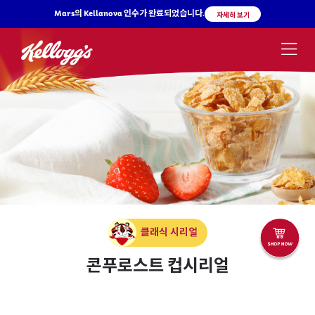
Mars의 Kellanova 인수가 완료되었습니다.
자세히 보기
유투브
인스타그램
네이버 블로그
Brand
&
Products
콘푸로스트 컵시리얼