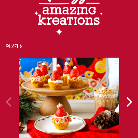
더보기
이
다
전
음
콘
콘
텐
텐
츠
츠
이
이
동
동