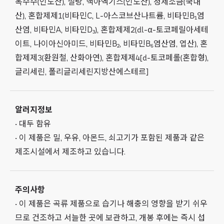
옥수수(인도산), 설탕, 맥아엑기스(인도산), 정제소금(국내
산), 혼합제제1(비타민C, L-아스코브산나트륨, 비타민B₁염
산염, 비타민A, 비타민D₃), 혼합제제2(dl-α-토코페릴아세테
이트, 나이아신아미드, 비타민B₂, 비타민B₆염산염, 엽산), 혼
합제제3(환원철, 산화아연), 혼합제제4[d-토코페롤(혼합형),
글리세린, 폴리글리세린지방산에스테르]
알러지정보
• 대두 함유
• 이 제품은 밀, 우유, 아몬드, 쇠고기가 포함된 제품과 같은
제조시설에서 제조하고 있습니다.
주의사항
• 이 제품은 곡류 제품으로 습기나 해충의 영향을 받기 쉬우
므로 건조하고 서늘한 곳에 보관하고, 개봉 후에는 즉시 섭