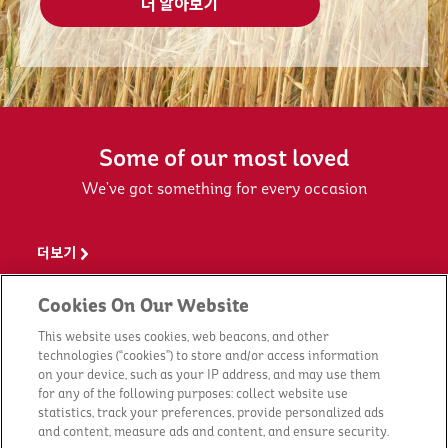
더 알아보기
Some of our most loved
We’ve got something for every occasion
더보기
Cookies On Our Website
This website uses cookies, web beacons, and other
technologies (“cookies”) to store and/or access information
on your device, such as your IP address, and may use them
for any of the following purposes: collect website use
statistics, track your preferences, provide personalized ads
and content, measure ads and content, and ensure security.